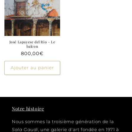
José Lapayese del Rio - Le
balcon
Prix
800,00€
habituel
Ajouter au panier
Notre histoire
Nous sommes la troisième génération de la
Sala Gaudí
, une galerie d'art fondée en 1971 à