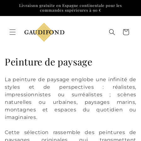
et
Livraison gratuite en Espagne continentale pour les
passer
commandes supérieures à 90 €
au
contenu
Panier
C
Peinture de paysage
o
La peinture de paysage englobe une infinité de
l
styles et de perspectives : réalistes,
impressionnistes ou surréalistes ; scènes
l
naturelles ou urbaines, paysages marins,
e
montagnes et espaces du quotidien ou
imaginaires.
c
t
Cette sélection rassemble des peintures de
paysages originales qui transmettent