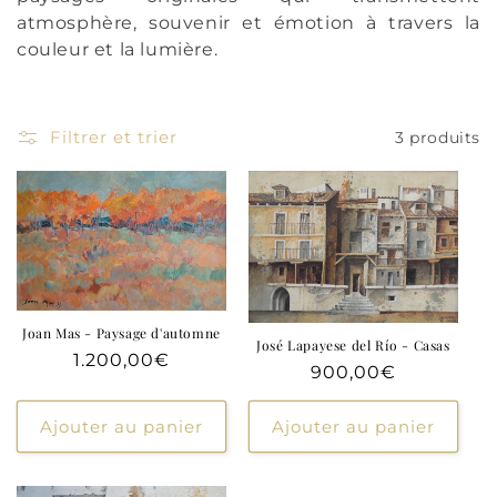
i
atmosphère, souvenir et émotion à travers la
couleur et la lumière.
o
n
Filtrer et trier
3 produits
:
Joan Mas - Paysage d'automne
José Lapayese del Río - Casas
Prix
1.200,00€
Prix
900,00€
habituel
habituel
Ajouter au panier
Ajouter au panier