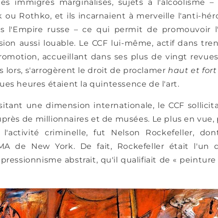
des immigrés marginalisés, sujets à l'alcoolisme –
k ou Rothko, et ils incarnaient à merveille l'anti-h
s l'Empire russe – ce qui permit de promouvoir l'
sion aussi louable. Le CCF lui-même, actif dans tren
romotion, accueillant dans ses plus de vingt revue
ès lors, s'arrogèrent le droit de proclamer
haut et fort
es heures étaient la quintessence de l'art.
sitant une dimension internationale, le CCF sollici
près de millionnaires et de musées. Le plus en vue,
'activité criminelle, fut Nelson Rockefeller, do
A de New York. De fait, Rockefeller était l'un 
ressionnisme abstrait, qu'il qualifiait de « peintur