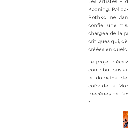
Les artistes – 
Kooning, Polloc
Rothko, né dan
confier une mis
chargea de la p
critiques qui, d
créées en quelqu
Le projet néces
contributions au
le domaine de l
cofondé le MoM
mécènes de l'exp
».