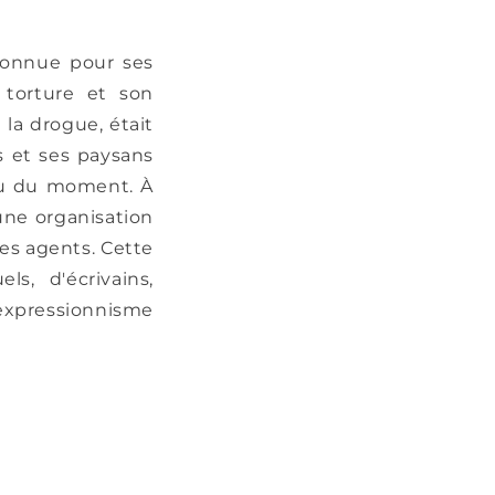
connue pour ses
 torture et son
la drogue, était
es et ses paysans
chu du moment. À
 une organisation
ses agents. Cette
ls, d'écrivains,
'expressionnisme