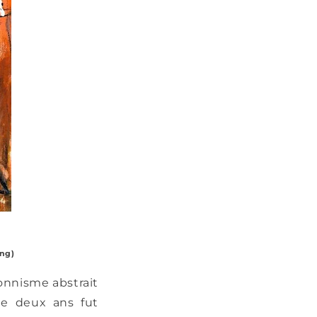
ing)
ionnisme abstrait
de deux ans fut