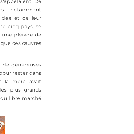
 s'appelaient De
éros – notamment
idée et de leur
te-cinq pays, se
s une pléiade de
que ces œuvres
ta de généreuses
 pour rester dans
nt la mère avait
des plus grands
e du libre marché