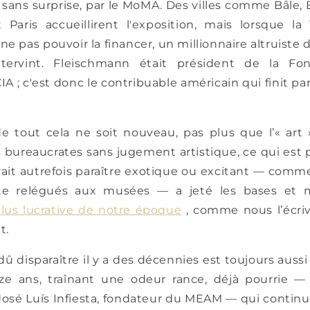
sans surprise, par le MoMA. Des villes comme Bâle, B
 Paris accueillirent l'exposition, mais lorsque la
ne pas pouvoir la financer, un millionnaire altruiste
tervint. Fleischmann était président de la Fond
IA ; c'est donc le contribuable américain qui finit pa
e tout cela ne soit nouveau, pas plus que l’« art
es bureaucrates sans jugement artistique, ce qui est 
ait autrefois paraître exotique ou excitant — comme
te relégués aux musées — a jeté les bases et 
plus lucrative de notre époque
, comme nous l’écriv
t.
dû disparaître il y a des décennies est toujours aussi
nze ans, traînant une odeur rance, déjà pourrie —
 José Luís Infiesta, fondateur du MEAM — qui continu