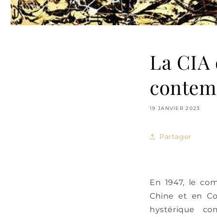
La CIA d
contem
19 JANVIER 2023
Partager
En 1947, le co
Chine et en Co
hystérique co