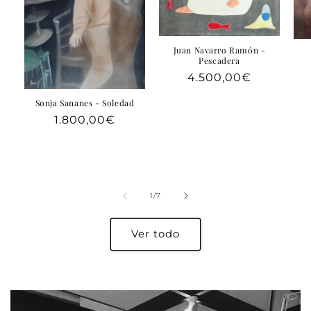
Juan Navarro Ramón -
Pescadera
Precio
4.500,00€
habitual
Sonja Sananes - Soledad
Precio
1.800,00€
habitual
de
1
/
7
Ver todo