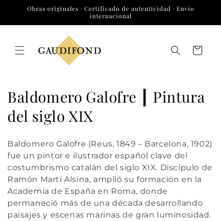
Ir
Obras originales · Certificado de autenticidad · Envío
directamente
internacional
al contenido
Carrito
C
Baldomero Galofre ┃ Pintura
o
del siglo XIX
l
Baldomero Galofre (Reus, 1849 – Barcelona, 1902)
e
fue un pintor e ilustrador español clave del
costumbrismo catalán del siglo XIX. Discípulo de
c
Ramón Martí Alsina, amplió su formación en la
c
Academia de España en Roma, donde
permaneció más de una década desarrollando
i
paisajes y escenas marinas de gran luminosidad.