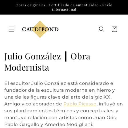
Ir
Obras originales · Certificado de autenticidad · Envío
directamente
internacional
al contenido
Carrito
C
Julio González ┃ Obra
o
Modernista
l
El escultor
Julio González
está considerado el
e
fundador de la escultura moderna en hierro y
una de las figuras clave del arte del siglo XX.
c
Amigo y colaborador de
Pablo Picasso
, influyó en
c
sus planteamientos técnicos y conceptuales, y
mantuvo relación con artistas como
Juan Gris
,
i
Pablo Gargallo
y
Amedeo Modigliani
.