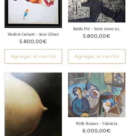
Baldo Pié - Serie torso n2.
Modest Cuixart - Sexe Lliure
Precio
5.800,00€
Precio
5.800,00€
habitual
habitual
Agregar al carrito
Agregar al carrito
Willy Ramos - Valencia
Precio
6.000,00€