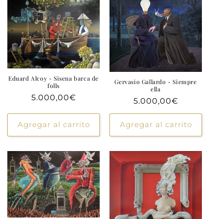
Eduard Alcoy - Sisena barca de
Gervasio Gallardo - Siempre
folls
ella
Precio
5.000,00€
Precio
5.000,00€
habitual
habitual
Agregar al carrito
Agregar al carrito