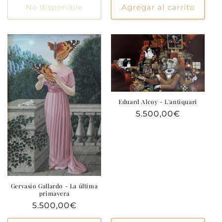
No disponible
Agregar al carrito
Eduard Alcoy - L'antiquari
Precio
5.500,00€
habitual
Gervasio Gallardo - La última
primavera
Precio
5.500,00€
habitual