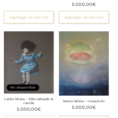
Precio
5.000,00€
habitual
Agregar al carrito
Agregar al carrito
No disponible
Carlos Mensa - Niña saltando la
Mauro Mejíaz - Cosmos 80
cuerda
Precio
5.000,00€
Precio
5.000,00€
habitual
habitual