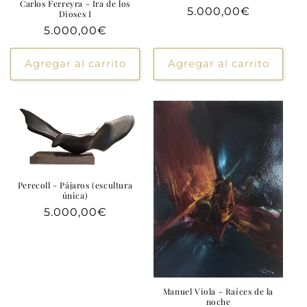
Carlos Ferreyra - Ira de los
Precio
5.000,00€
Dioses I
habitual
Precio
5.000,00€
habitual
Agregar al carrito
Agregar al carrito
Perecoll - Pájaros (escultura
única)
Precio
5.000,00€
habitual
Manuel Viola - Raíces de la
noche