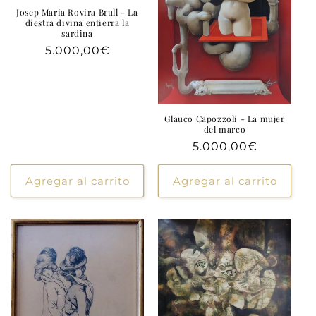
Josep Maria Rovira Brull - La
diestra divina entierra la
sardina
Precio
5.000,00€
habitual
Glauco Capozzoli - La mujer
del marco
Precio
5.000,00€
habitual
Agregar al carrito
Agregar al carrito