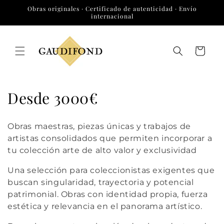
Ir
Obras originales · Certificado de autenticidad · Envío
directamente
internacional
al contenido
Carrito
C
Desde 3000€
o
Obras maestras, piezas únicas y trabajos de
l
artistas consolidados que permiten incorporar a
tu colección arte de alto valor y exclusividad
e
c
Una selección para coleccionistas exigentes que
buscan singularidad, trayectoria y potencial
c
patrimonial. Obras con identidad propia, fuerza
estética y relevancia en el panorama artístico.
i