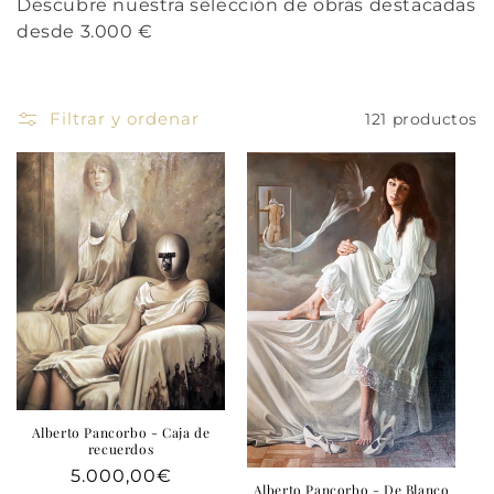
Descubre nuestra selección de obras destacadas
ó
desde 3.000 €
n
:
Filtrar y ordenar
121 productos
Alberto Pancorbo - Caja de
recuerdos
Precio
5.000,00€
Alberto Pancorbo - De Blanco