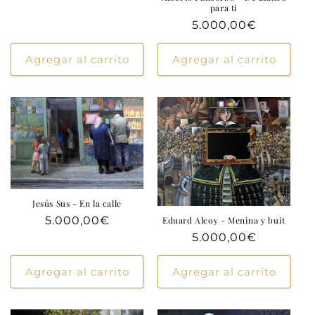
habitual
para ti
Precio
5.000,00€
habitual
Agregar al carrito
Agregar al carrito
Jesús Sus - En la calle
Precio
5.000,00€
Eduard Alcoy - Menina y buit
habitual
Precio
5.000,00€
habitual
Agregar al carrito
Agregar al carrito