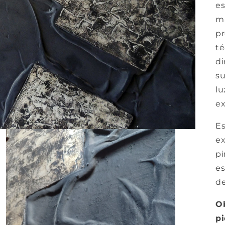
es
ma
pr
té
di
su
lu
ex
Es
ex
pi
es
de
Ob
pi