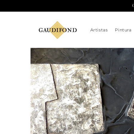
Ir
directamente
al contenido
Artistas
Pintura
Ir
directamente
a la
información
del producto