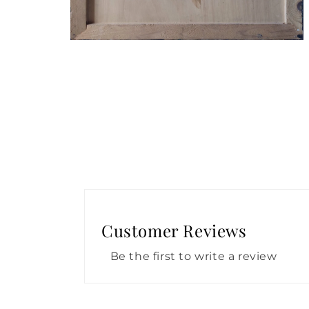
Abrir
elemento
multimedia
4
en
una
ventana
modal
Customer Reviews
Be the first to write a review