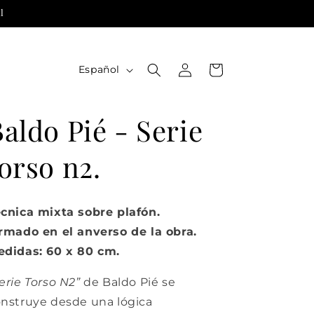
l
Iniciar
I
Carrito
Español
sesión
d
i
aldo Pié - Serie
o
m
orso n2.
a
cnica mixta sobre plafón.
rmado en el anverso de la obra.
didas: 60 x 80 cm.
erie Torso N2”
de
Baldo Pié
se
nstruye desde una lógica