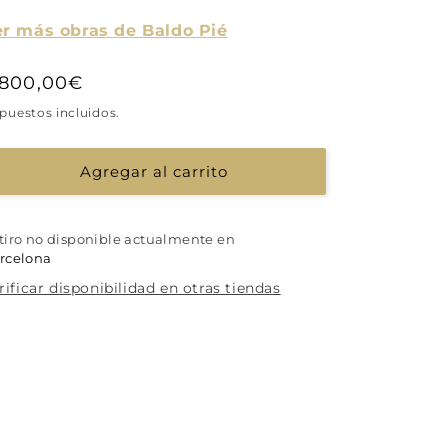
r más obras de Baldo Pié
recio
.800,00€
abitual
puestos incluidos.
Agregar al carrito
tiro no disponible actualmente en
rcelona
rificar disponibilidad en otras tiendas