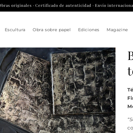
Obras originales · Certificado de autenticidad · Envío internaciona
Escultura
Obra sobre papel
Ediciones
Magazine
B
t
Té
Fi
Me
“S
co