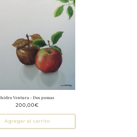
Isidro Ventura - Dos pomas
Precio
200,00€
habitual
Agregar al carrito