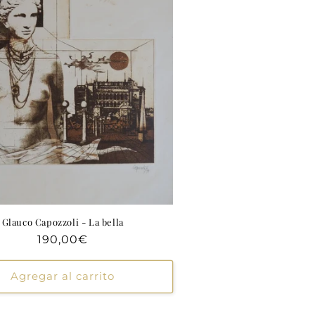
Glauco Capozzoli - La bella
Precio
190,00€
habitual
Agregar al carrito