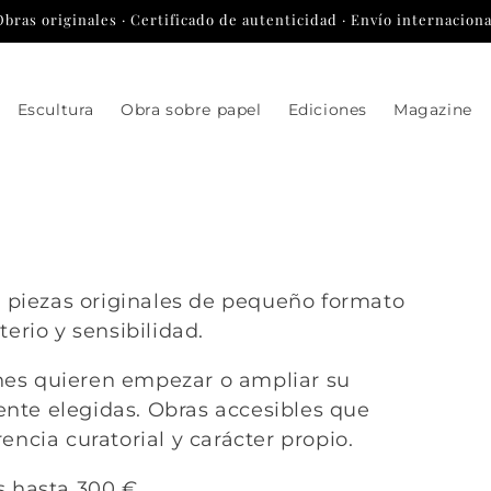
Obras originales · Certificado de autenticidad · Envío internaciona
Escultura
Obra sobre papel
Ediciones
Magazine
€
 y piezas originales de pequeño formato
erio y sensibilidad.
nes quieren empezar o ampliar su
nte elegidas. Obras accesibles que
encia curatorial y carácter propio.
s hasta 300 €