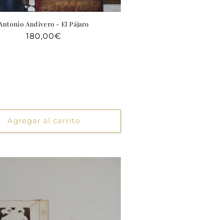
Antonio Andivero - El Pájaro
Precio
180,00€
habitual
Agregar al carrito