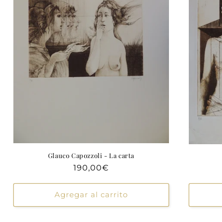
Glauco Capozzoli - La carta
Precio
190,00€
habitual
Agregar al carrito