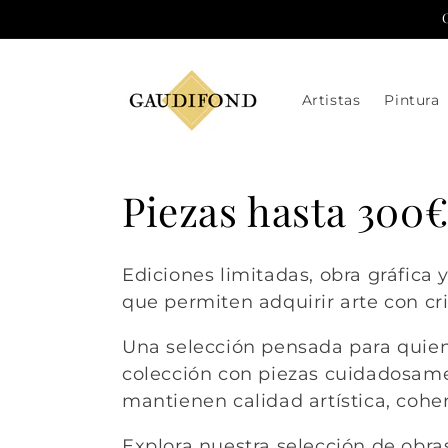
Ir
directamente
al contenido
Artistas
Pintura
C
Piezas hasta 300
o
Ediciones limitadas, obra gráfica
l
que permiten adquirir arte con crit
Una selección pensada para quie
e
colección con piezas cuidadosame
mantienen calidad artística, coher
c
Explora nuestra selección de obra