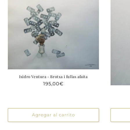
Isidro Ventura - Brotxa i fullas afaita
Precio
195,00€
habitual
Agregar al carrito