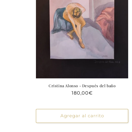
Cristina Alonso - Después del baño
Precio
180,00€
habitual
Agregar al carrito