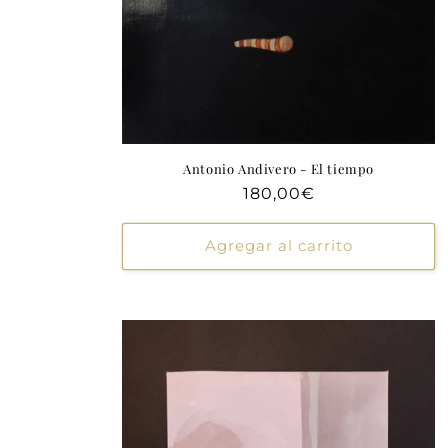
Antonio Andivero - El tiempo
Precio
180,00€
habitual
Agregar al carrito