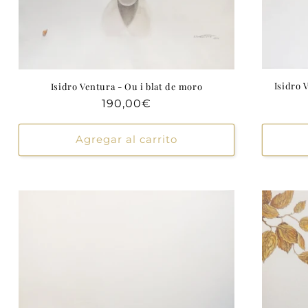
Isidro V
Isidro Ventura - Ou i blat de moro
Precio
190,00€
habitual
Agregar al carrito