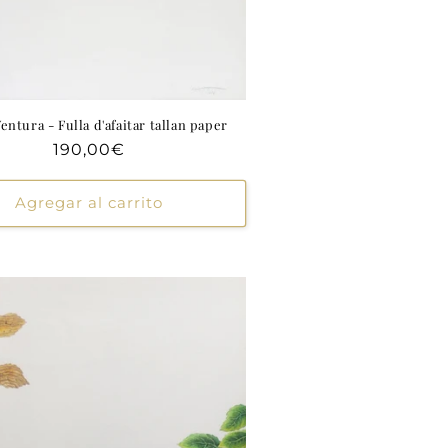
entura - Fulla d'afaitar tallan paper
Precio
190,00€
habitual
Agregar al carrito