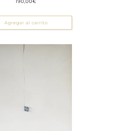
Precio
190,00€
habitual
Agregar al carrito