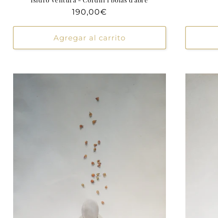
Precio
190,00€
habitual
Agregar al carrito