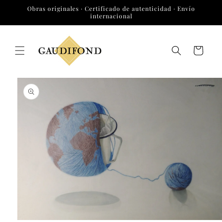
Ir
Obras originales · Certificado de autenticidad · Envío
directamente
internacional
al contenido
Carrito
Ir
directamente
a la
información
del producto