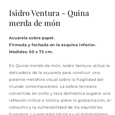
Abrir
elemento
multimedia
Isidro Ventura - Quina
1
en
merda de món
una
ventana
modal
Acuarela sobre papel.
Firmada y fechada en la esquina inferior.
Medidas: 50 x 72 cm.
En
Quina merda de món
,
Isidro Ventura
utiliza la
delicadeza de la acuarela para construir una
potente metáfora visual sobre la fragilidad del
mundo contemporáneo. La esfera terrestre
convertida en ovillo y taza doméstica sugiere una
reflexión crítica e irónica sobre la globalización, el
consumo y la vulnerabilidad de los equilibrios
humanos. La precisión técnica y el minimalismo