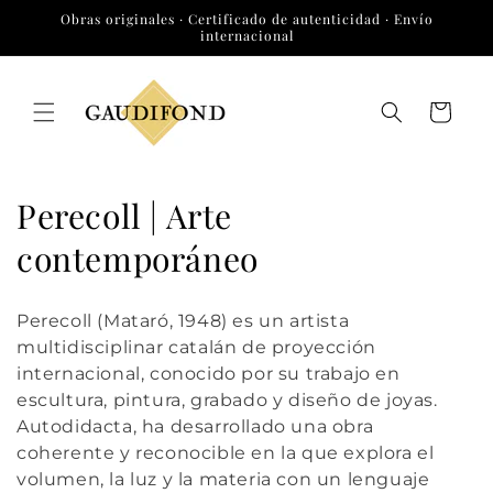
Ir
Obras originales · Certificado de autenticidad · Envío
directamente
internacional
al contenido
Carrito
C
Perecoll | Arte
o
contemporáneo
l
Perecoll (Mataró, 1948) es un artista
e
multidisciplinar catalán de proyección
internacional, conocido por su trabajo en
c
escultura, pintura, grabado y diseño de joyas.
c
Autodidacta, ha desarrollado una obra
coherente y reconocible en la que explora el
i
volumen, la luz y la materia con un lenguaje