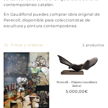
contemporáneo catalán.
En Gaudifond puedes comprar obra original de
Perecoll, disponible para coleccionistas de
escultura y pintura contemporánea.
Filtrar y ordenar
2 productos
Perecoll - Pájaros (escultura
única)
Precio
5.000,00€
habitual