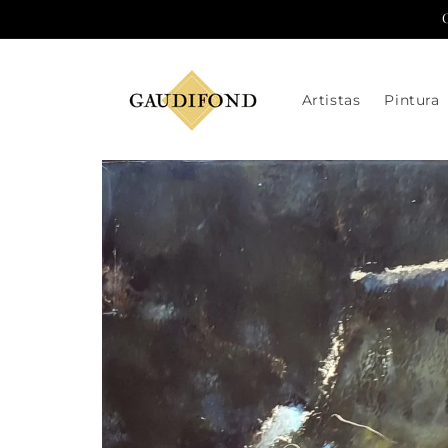
Ir
directamente
al contenido
Artistas
Pintura
Ir
directamente
a la
información
del producto