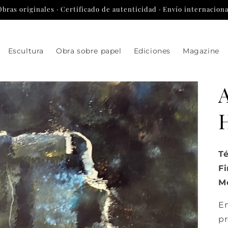
Obras originales · Certificado de autenticidad · Envío internaciona
Escultura
Obra sobre papel
Ediciones
Magazine
Té
Fi
Me
E
pr