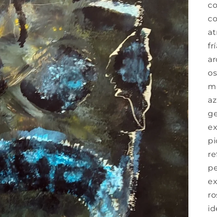
co
co
at
fr
ar
os
me
az
ge
ex
pi
re
pe
ex
ro
id