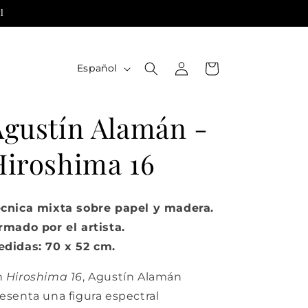
l
Iniciar
I
Carrito
Español
sesión
d
i
Agustín Alamán -
o
m
Hiroshima 16
a
cnica mixta sobre papel y madera.
rmado por el artista.
didas: 70 x 52 cm.
n
Hiroshima 16
,
Agustín Alamán
esenta una figura espectral