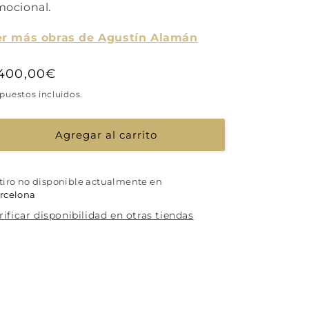
ocional.
er más obras de Agustín Alamán
recio
.400,00€
abitual
puestos incluidos.
Agregar al carrito
tiro no disponible actualmente en
rcelona
rificar disponibilidad en otras tiendas