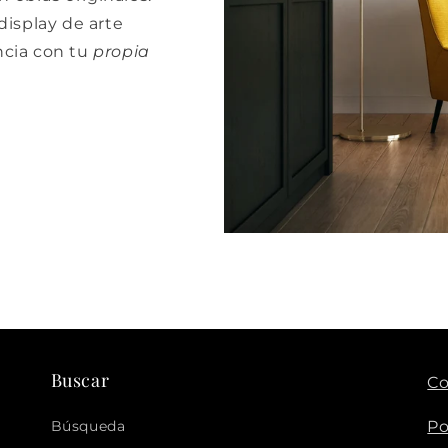
isplay de arte
cia con tu
propia
Buscar
Co
Búsqueda
Po