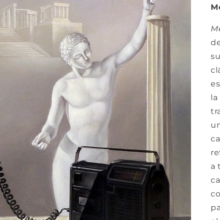
Me
Me
de
su
cl
es
la
tr
un
ca
re
a 
ca
c
pa