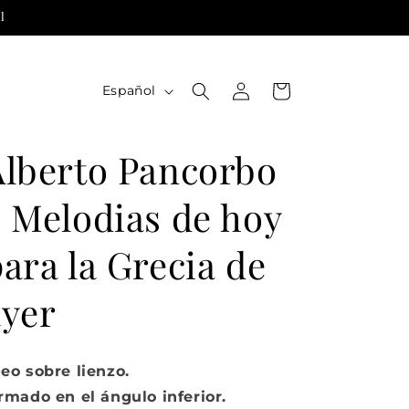
l
Iniciar
I
Carrito
Español
sesión
d
i
Alberto Pancorbo
o
m
- Melodias de hoy
a
ara la Grecia de
ayer
eo sobre lienzo.
rmado en el ángulo inferior.