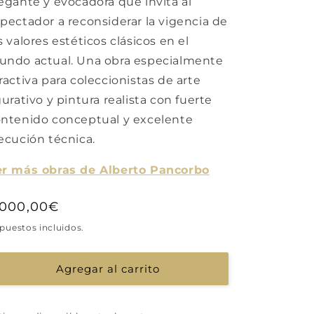
egante y evocadora que invita al
pectador a reconsiderar la vigencia de
s valores estéticos clásicos en el
ndo actual. Una obra especialmente
ractiva para coleccionistas de arte
gurativo y pintura realista con fuerte
ntenido conceptual y excelente
ecución técnica.
er más obras de Alberto Pancorbo
recio
.000,00€
abitual
puestos incluidos.
Agregar al carrito