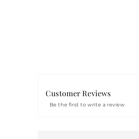
una
ventana
modal
Customer Reviews
Be the first to write a review