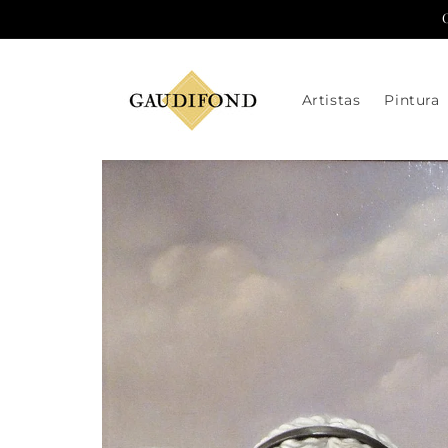
Ir
directamente
al contenido
Artistas
Pintura
Ir
directamente
a la
información
del producto