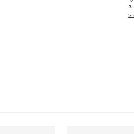
Re
Ba
Ve