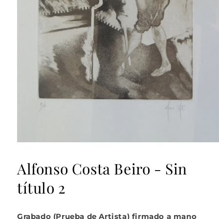
Abrir
elemento
multimedia
Alfonso Costa Beiro - Sin
1
en
título 2
una
ventana
modal
Grabado (Prueba de Artista) firmado a mano