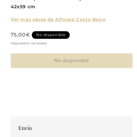
42x59 cm
Ver más obras de Alfonso Costa Beiro
Precio
75,00€
No disponible
habitual
Impuestos incluidos.
No disponible
Envío