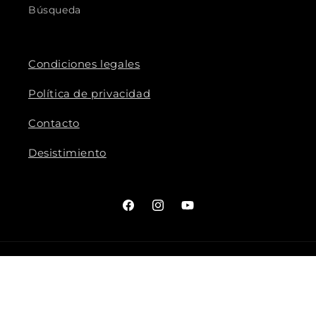
Búsqueda
Condiciones legales
Política de privacidad
Contacto
Desistimiento
Facebook
Instagram
YouTube
© 2026,
Gaudifond
Tecnología de Shopify
Política de reembolso
Política de privacidad
Términos del servicio
Política de envío
Información de contacto
Aviso legal