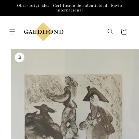
Ir
Obras originales · Certificado de autenticidad · Envío
directamente
internacional
al contenido
Carrito
Ir
directamente
a la
información
del producto