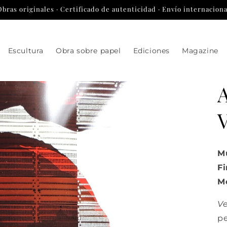
Obras originales · Certificado de autenticidad · Envío internaciona
Escultura
Obra sobre papel
Ediciones
Magazine
Mú
Fi
M
V
pe