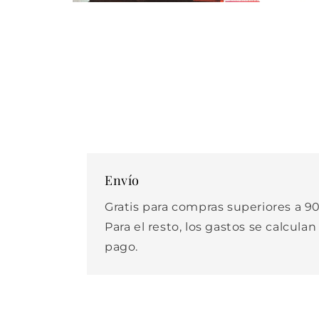
Abrir
elemento
multimedia
2
en
una
ventana
modal
Envío
Gratis para compras superiores a 90
Para el resto, los gastos se calculan
pago.