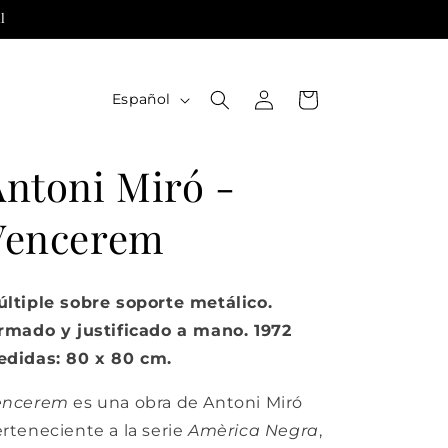
l
Iniciar
I
Carrito
Español
sesión
d
i
Antoni Miró -
o
m
Vencerem
a
ltiple sobre soporte metálico.
rmado y justificado a mano. 1972
edidas: 80 x 80 cm.
encerem
es una obra de Antoni Miró
rteneciente a la serie
Amèrica Negra
,