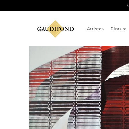
Ir
directamente
al contenido
Artistas
Pintura
Ir
directamente
a la
información
del producto