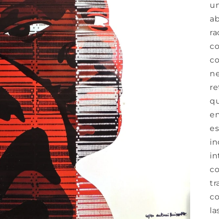
un
ab
ra
c
co
ne
re
qu
en
es
in
in
co
tr
co
la