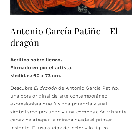
Abrir
elemento
multimedia
Antonio García Patiño - El
1
en
dragón
una
ventana
modal
Acrílico sobre lienzo.
Firmado en por el artista.
Medidas: 60 x 73 cm.
Descubre
El dragón
de
Antonio García Patiño
,
una obra original de arte contemporáneo
expresionista que fusiona potencia visual,
simbolismo profundo y una composición vibrante
capaz de atrapar la mirada desde el primer
instante. El uso audaz del color y la figura