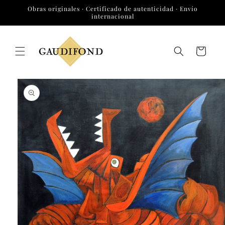
Ir
Obras originales · Certificado de autenticidad · Envío
directamente
internacional
al contenido
Carrito
Ir
directamente
a la
información
del producto