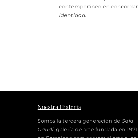
contemporáneo en concordan
identidad.
Nuestra Historia
Somos la tercera generación de
Sala
Gaudí
, galería de arte fundada en 1971