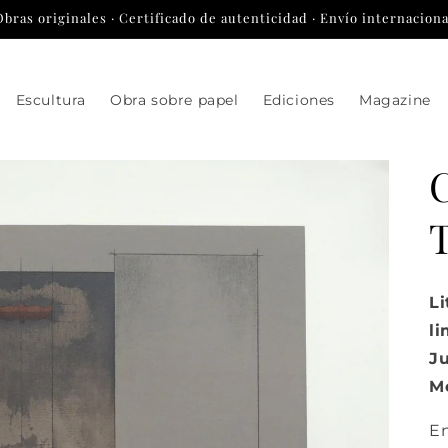
Obras originales · Certificado de autenticidad · Envío internaciona
Escultura
Obra sobre papel
Ediciones
Magazine
C
Li
li
Ju
Me
E