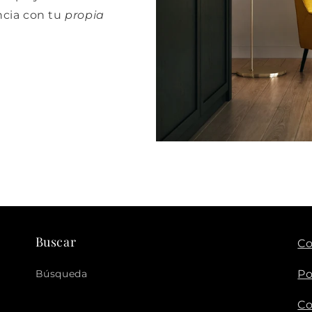
cia con tu
propia
Buscar
Co
Búsqueda
Po
Co