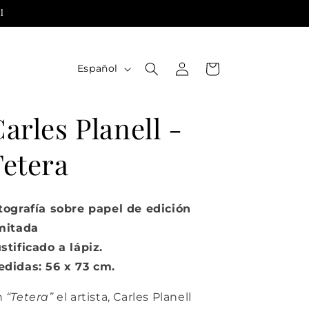
l
Iniciar
I
Carrito
Español
sesión
d
i
arles Planell -
o
m
Tetera
a
tografía sobre papel de edición
mitada
stificado a lápiz.
didas: 56 x 73 cm.
n
“Tetera”
el artista, Carles Planell