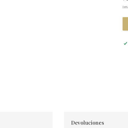
h
Im
Devoluciones