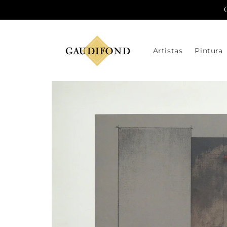
Ir
directamente
al contenido
Artistas
Pintura
Ir
directamente
a la
información
del producto