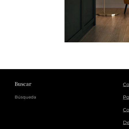
Buscar
Co
Búsqueda
Po
Co
De