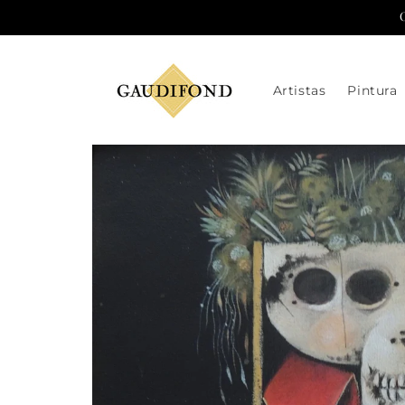
Ir
directamente
al contenido
Artistas
Pintura
Ir
directamente
a la
información
del producto