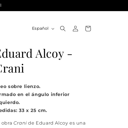
l
Iniciar
I
Carrito
Español
sesión
d
i
Eduard Alcoy -
o
m
Crani
a
eo sobre lienzo.
rmado en el ángulo inferior
quierdo.
didas: 33 x 25 cm.
 obra
Crani
de Eduard Alcoy
es una