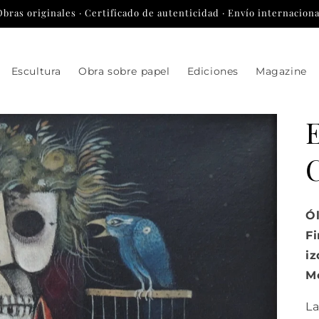
Obras originales · Certificado de autenticidad · Envío internaciona
Escultura
Obra sobre papel
Ediciones
Magazine
Ól
Fi
iz
Me
La