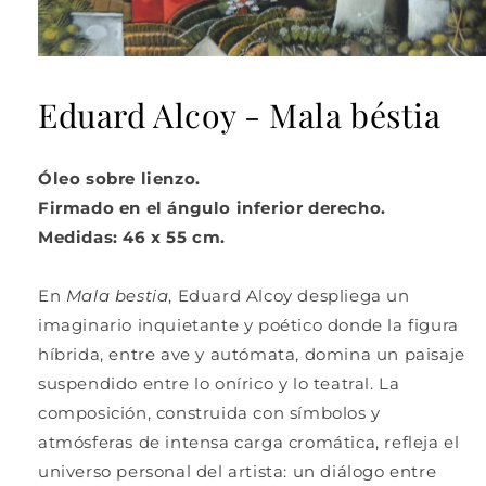
Abrir
elemento
multimedia
Eduard Alcoy - Mala béstia
1
en
una
ventana
Óleo sobre lienzo.
modal
Firmado en el ángulo inferior derecho.
Medidas: 46 x 55 cm.
En
Mala bestia
,
Eduard Alcoy
despliega un
imaginario inquietante y poético donde la figura
híbrida, entre ave y autómata, domina un paisaje
suspendido entre lo onírico y lo teatral. La
composición, construida con símbolos y
atmósferas de intensa carga cromática, refleja el
universo personal del artista: un diálogo entre