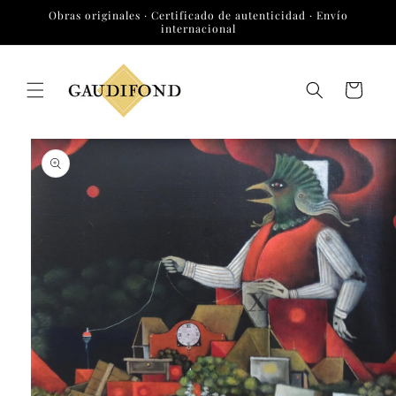
Ir
Obras originales · Certificado de autenticidad · Envío
directamente
internacional
al contenido
Carrito
Ir
directamente
a la
información
del producto