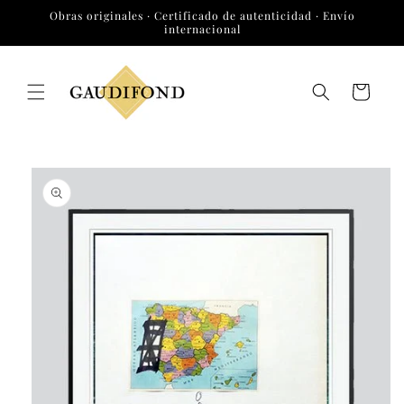
Ir
Obras originales · Certificado de autenticidad · Envío
directamente
internacional
al contenido
Carrito
Ir
directamente
a la
información
del producto