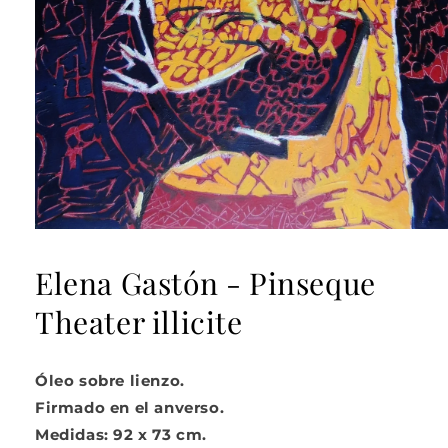
Abrir
elemento
multimedia
Elena Gastón - Pinseque
1
en
Theater illicite
una
ventana
modal
Óleo sobre lienzo.
Firmado en el anverso.
Medidas: 92 x 73 cm.