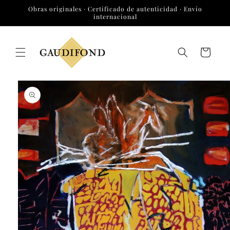
Ir
Obras originales · Certificado de autenticidad · Envío
directamente
internacional
al contenido
Carrito
Ir
directamente
a la
información
del producto