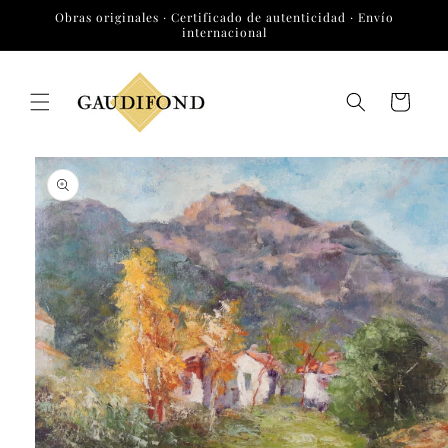
Ir
Obras originales · Certificado de autenticidad · Envío
directamente
internacional
al contenido
Carrito
Ir
directamente
a la
información
del producto