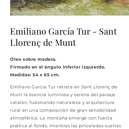
Abrir
elemento
multimedia
Emiliano García Tur - Sant
1
en
Llorenç de Munt
una
ventana
modal
Óleo sobre madera.
Firmado en el ángulo inferior izquierdo.
Medidas: 54 x 65 cm.
Emiliano Garcia Tur
retrata en
Sant Llorenç de
Munt
la esencia luminosa y serena del paisaje
catalán, fusionando naturaleza y arquitectura
rural en una composición de gran sensibilidad
atmosférica. La montaña emerge con fuerza
poética al fondo, mientras las pinceladas sueltas