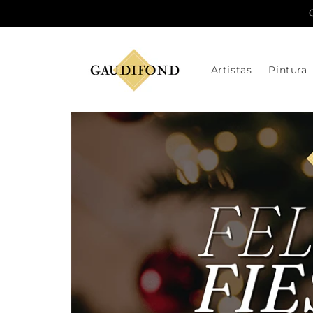
Ir
directamente
al contenido
Artistas
Pintura
Ir
directamente
a la
información
del producto