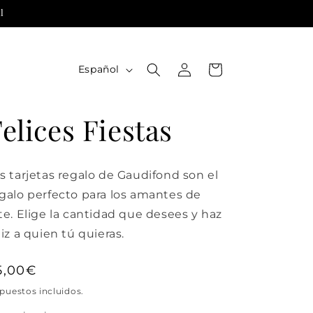
l
Iniciar
I
Carrito
Español
sesión
d
i
elices Fiestas
o
m
a
s tarjetas regalo de Gaudifond son el
galo perfecto para los amantes de
te. Elige la cantidad que desees y haz
liz a quien tú quieras.
recio
5,00€
abitual
puestos incluidos.