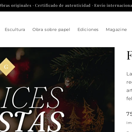
Obras originales · Certificado de autenticidad · Envío internaciona
Escultura
Obra sobre papel
Ediciones
Magazine
F
La
re
ar
fe
P
7
h
Im