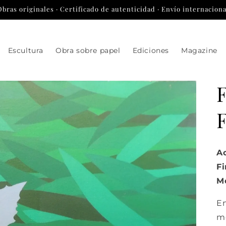
Obras originales · Certificado de autenticidad · Envío internaciona
Escultura
Obra sobre papel
Ediciones
Magazine
F
Ac
Fi
Me
En
mo