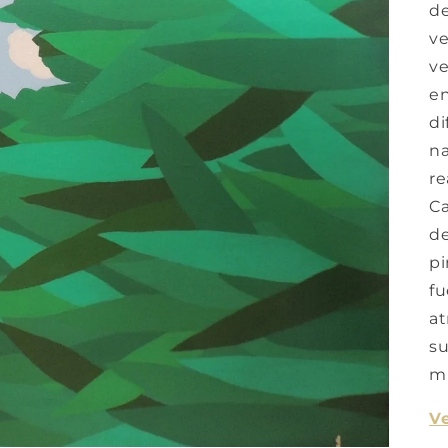
de
ve
ve
en
di
na
re
Ca
de
pi
fu
at
su
mi
Ve