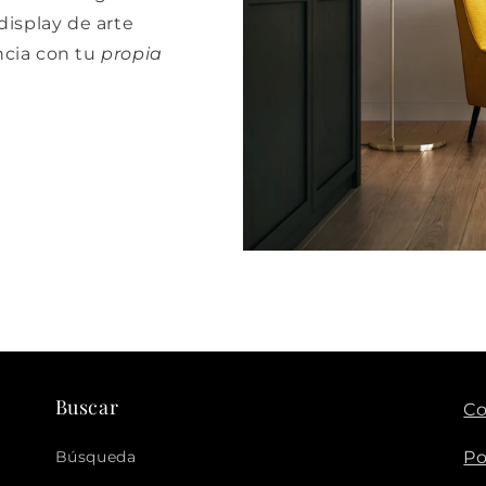
isplay de arte
cia con tu
propia
Buscar
Co
Búsqueda
Po