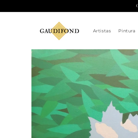
Ir
directamente
al contenido
Artistas
Pintura
Ir
directamente
a la
información
del producto