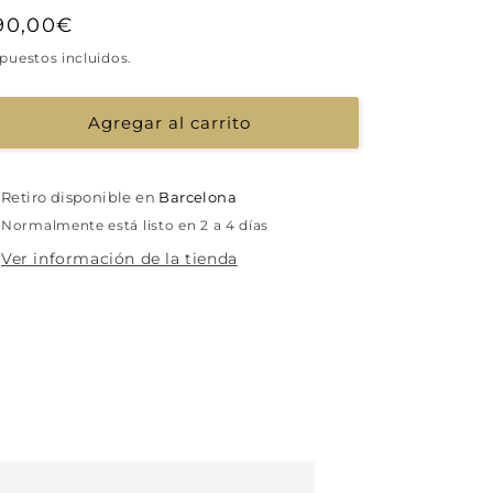
recio
90,00€
abitual
puestos incluidos.
Agregar al carrito
Retiro disponible en
Barcelona
Normalmente está listo en 2 a 4 días
Ver información de la tienda