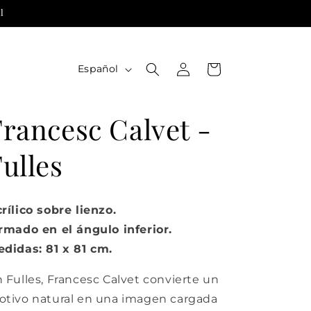
l
Iniciar
I
Carrito
Español
sesión
d
i
Francesc Calvet -
o
m
ulles
a
rílico sobre lienzo.
rmado en el ángulo inferior.
didas: 81 x 81 cm.
 Fulles, Francesc Calvet convierte un
tivo natural en una imagen cargada