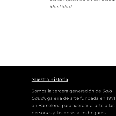
identidad.
Nuestra Historia
Somos la tercera generación de
Sala
Gaudí
, galería de arte fundada en 1971
en Barcelona para acercar el arte a las
personas y las obras a los hogares.