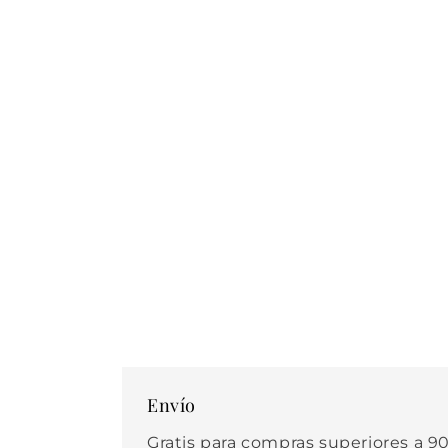
2
en
una
ventana
modal
Envío
Gratis para compras superiores a 90