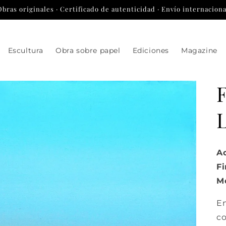
Obras originales · Certificado de autenticidad · Envío internaciona
Escultura
Obra sobre papel
Ediciones
Magazine
L
Ac
Fi
Me
E
co