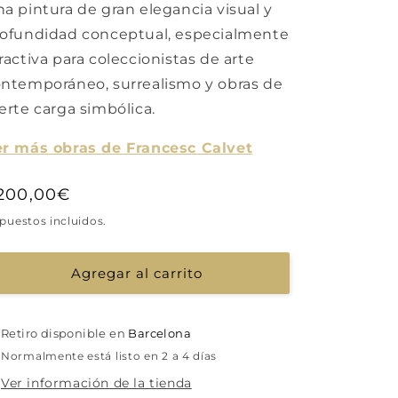
a pintura de gran elegancia visual y
ofundidad conceptual, especialmente
ractiva para coleccionistas de arte
ntemporáneo, surrealismo y obras de
erte carga simbólica.
r más obras de Francesc Calvet
recio
.200,00€
abitual
puestos incluidos.
Agregar al carrito
Retiro disponible en
Barcelona
Normalmente está listo en 2 a 4 días
Ver información de la tienda