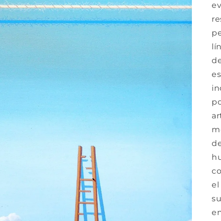
ev
re
pe
lí
de
es
in
po
ar
me
de
hu
co
el
su
en