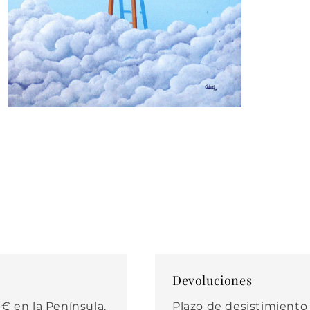
Abrir
elemento
multimedia
3
en
una
ventana
modal
Devoluciones
€ en la Península.
Plazo de desistimiento d