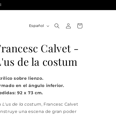
l
Iniciar
I
Carrito
Español
sesión
d
i
Francesc Calvet -
o
m
'us de la costum
a
rílico sobre lienzo.
rmado en el ángulo inferior.
didas: 92 x 73 cm.
n
L'us de la costum
, Francesc Calvet
nstruye una escena de gran poder