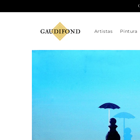
Ir
directamente
al contenido
Artistas
Pintura
Ir
directamente
a la
información
del producto