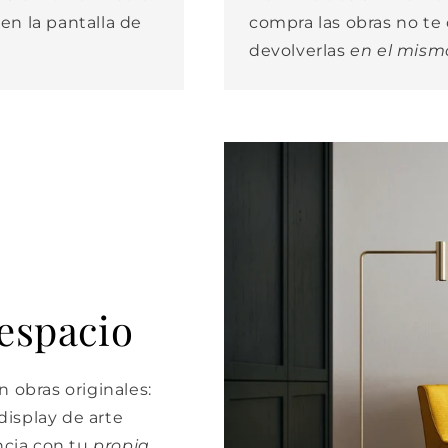
 en la pantalla de
compra las obras no t
devolverlas
en el mism
 espacio
 obras originales:
isplay de arte
cia con tu
propia