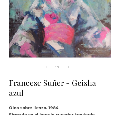
Abrir
elemento
multimedia
de
1
/
2
1
en
una
Francesc Suñer - Geisha
ventana
modal
azul
Óleo sobre lienzo. 1984
Firmado en el ángulo superior izquierdo.