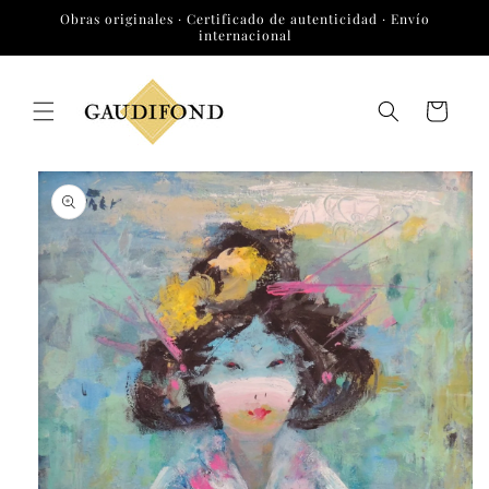
Ir
Obras originales · Certificado de autenticidad · Envío
directamente
internacional
al contenido
Carrito
Ir
directamente
a la
información
del producto