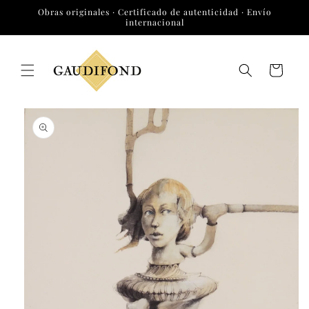
Ir
Obras originales · Certificado de autenticidad · Envío
directamente
internacional
al contenido
Carrito
Ir
directamente
a la
información
del producto