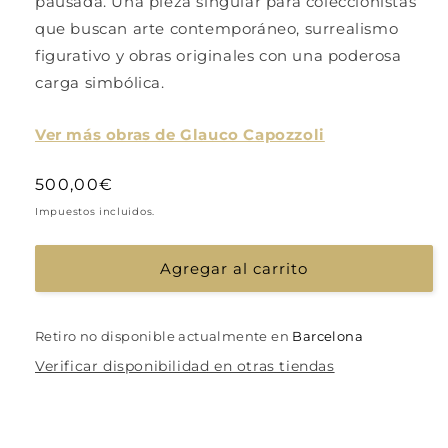
pausada. Una pieza singular para coleccionistas
que buscan arte contemporáneo, surrealismo
figurativo y obras originales con una poderosa
carga simbólica.
Ver más obras de Glauco Capozzoli
Precio
500,00€
habitual
Impuestos incluidos.
Agregar al carrito
Retiro no disponible actualmente en
Barcelona
Verificar disponibilidad en otras tiendas