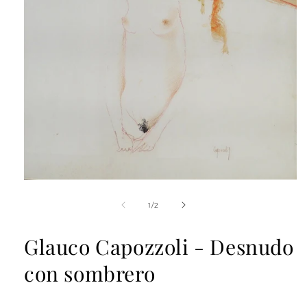
Abrir
elemento
multimedia
de
1
/
2
1
en
una
Glauco Capozzoli - Desnudo
ventana
modal
con sombrero