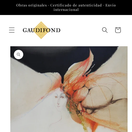
Ir
Obras originales · Certificado de autenticidad · Envío
directamente
internacional
al contenido
Carrito
Ir
directamente
a la
información
del producto