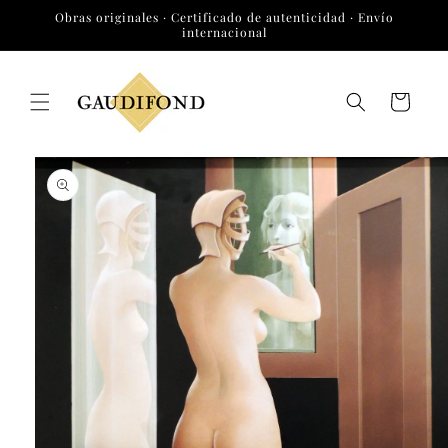
Ir
Obras originales · Certificado de autenticidad · Envío
directamente
internacional
al contenido
Carrito
Ir
directamente
a la
información
del producto