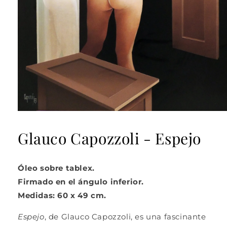
Abrir
elemento
multimedia
Glauco Capozzoli - Espejo
1
en
una
ventana
Óleo sobre tablex.
modal
Firmado en el ángulo inferior.
Medidas: 60 x 49 cm.
Espejo
, de Glauco Capozzoli, es una fascinante