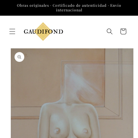
Ir
Obras originales · Certificado de autenticidad · Envío
directamente
internacional
al contenido
Carrito
Ir
directamente
a la
información
del producto