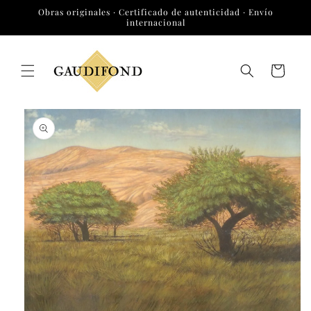
Ir
Obras originales · Certificado de autenticidad · Envío
directamente
internacional
al contenido
Carrito
Ir
directamente
a la
información
del producto