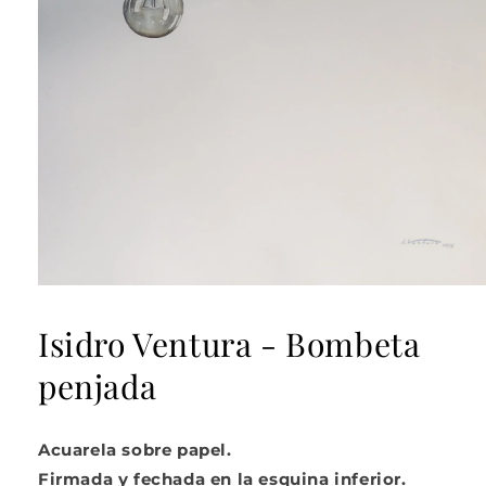
Abrir
elemento
multimedia
Isidro Ventura - Bombeta
1
en
penjada
una
ventana
modal
Acuarela sobre papel.
Firmada y fechada en la esquina inferior.