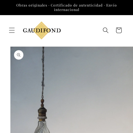
Ir
Obras originales · Certificado de autenticidad · Envío
directamente
internacional
al contenido
Carrito
Ir
directamente
a la
información
del producto