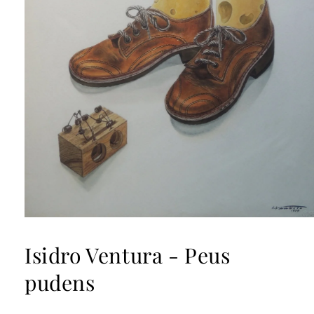
Abrir
elemento
multimedia
Isidro Ventura - Peus
1
en
pudens
una
ventana
modal