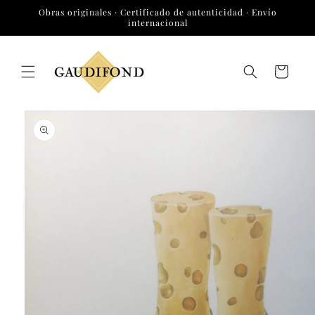
Ir
Obras originales · Certificado de autenticidad · Envío
directamente
internacional
al contenido
Carrito
Ir
directamente
a la
información
del producto