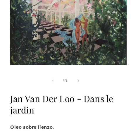
Abrir
elemento
multimedia
1
de
1
/
5
en
una
ventana
Jan Van Der Loo - Dans le
modal
jardin
Óleo sobre lienzo.