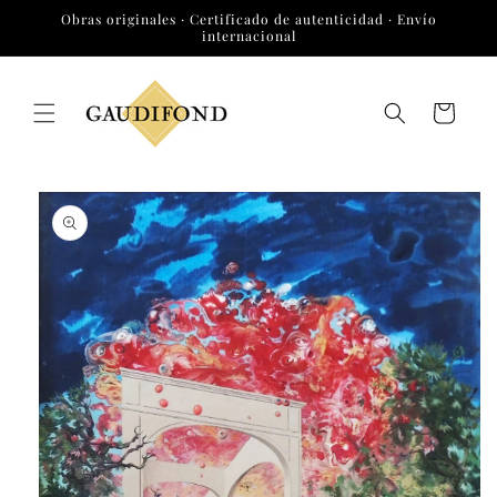
Ir
Obras originales · Certificado de autenticidad · Envío
directamente
internacional
al contenido
Carrito
Ir
directamente
a la
información
del producto