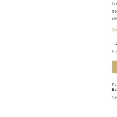
Un
se
de
V
P
1
h
Im
Re
Ba
Ve