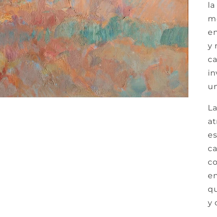
la
me
en
y 
ca
in
un
La
at
es
ca
co
en
qu
y 