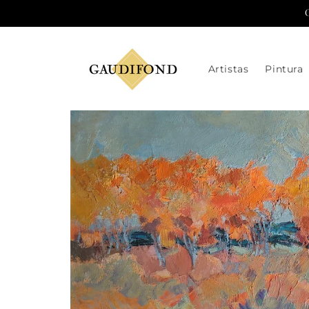
Ir
directamente
al contenido
Artistas
Pintura
Ir
directamente
a la
información
del producto