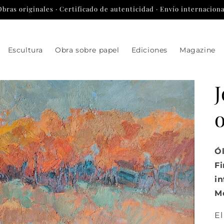
Obras originales · Certificado de autenticidad · Envío internaciona
Escultura
Obra sobre papel
Ediciones
Magazine
J
Ól
Fi
in
Me
E