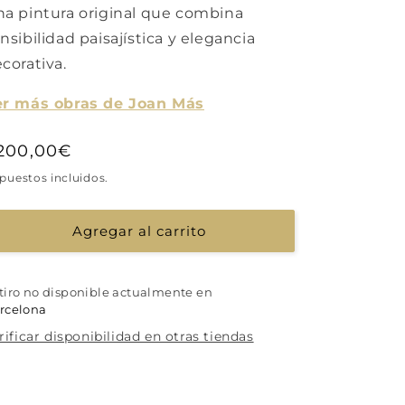
a pintura original que combina
nsibilidad paisajística y elegancia
corativa.
er más obras de Joan Más
recio
.200,00€
abitual
puestos incluidos.
Agregar al carrito
tiro no disponible actualmente en
rcelona
rificar disponibilidad en otras tiendas