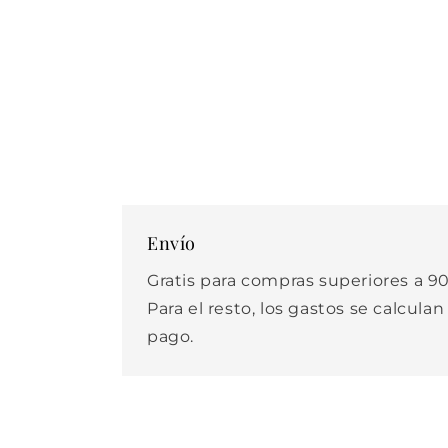
elemento
multimedia
2
en
una
ventana
modal
Envío
Gratis para compras superiores a 90
Para el resto, los gastos se calculan
pago.