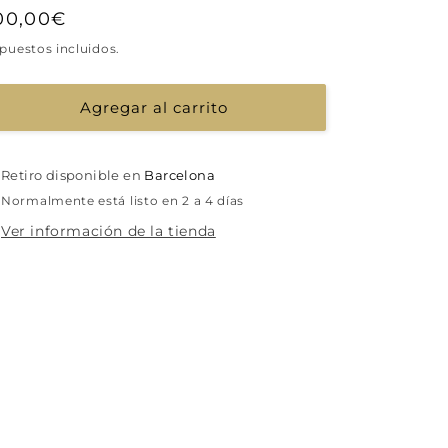
recio
00,00€
abitual
puestos incluidos.
Agregar al carrito
Retiro disponible en
Barcelona
Normalmente está listo en 2 a 4 días
Ver información de la tienda