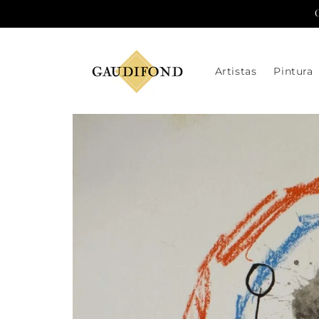
Ir
directamente
al contenido
Artistas
Pintura
Ir
directamente
a la
información
del producto