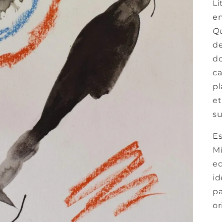
Li
en
Qu
de
do
ca
pl
et
su
Es
Mi
eq
id
pa
or