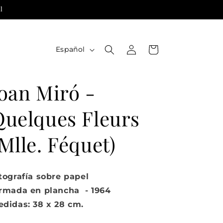
l
Iniciar
I
Carrito
Español
sesión
d
i
Joan Miró -
o
m
Quelques Fleurs
a
Mlle. Féquet)
tografía sobre papel
irmada en plancha - 1964
didas: 38 x 28 cm.