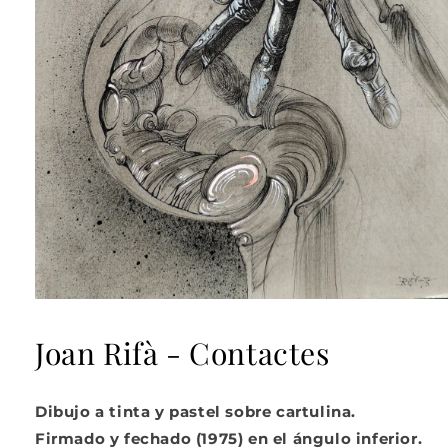
Abrir
elemento
multimedia
Joan Rifà - Contactes
1
en
una
ventana
Dibujo a tinta y pastel sobre cartulina.
modal
Firmado y fechado (1975) en el ángulo inferior.