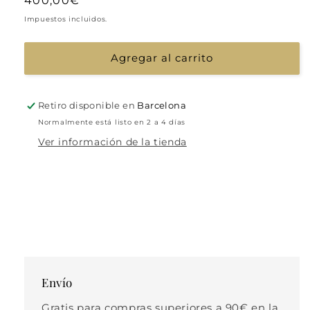
Precio
400,00€
obras
habitual
Impuestos incluidos.
de
Agregar al carrito
Retiro disponible en
Barcelona
Normalmente está listo en 2 a 4 días
Ver información de la tienda
Envío
Gratis para compras superiores a 90€ en la