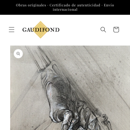
Ir
Obras originales · Certificado de autenticidad · Envío
directamente
internacional
al contenido
Carrito
Ir
directamente
a la
información
del producto