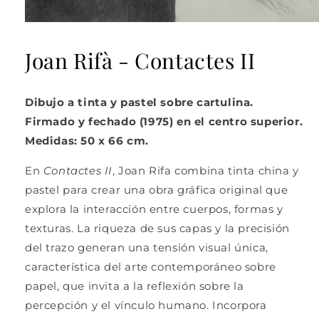
Abrir
elemento
multimedia
Joan Rifà - Contactes II
1
en
una
ventana
Dibujo a tinta y pastel sobre cartulina.
modal
Firmado y fechado (1975) en el centro superior.
Medidas: 50 x 66 cm.
En
Contactes II
,
Joan Rifa
combina tinta china y
pastel para crear una obra gráfica original que
explora la interacción entre cuerpos, formas y
texturas. La riqueza de sus capas y la precisión
del trazo generan una tensión visual única,
característica del arte contemporáneo sobre
papel, que invita a la reflexión sobre la
percepción y el vínculo humano. Incorpora