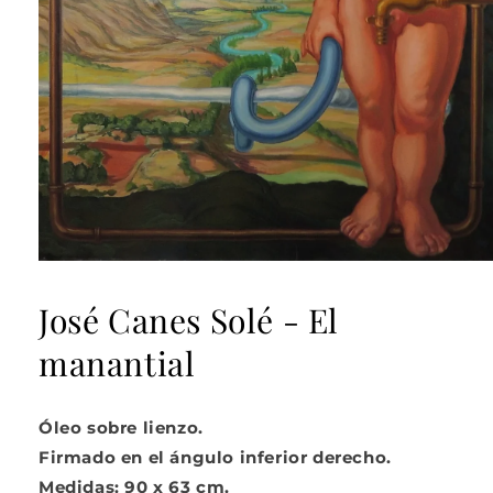
Abrir
elemento
multimedia
José Canes Solé - El
1
en
manantial
una
ventana
modal
Óleo sobre lienzo.
Firmado en el ángulo inferior derecho.
Medidas: 90 x 63 cm.