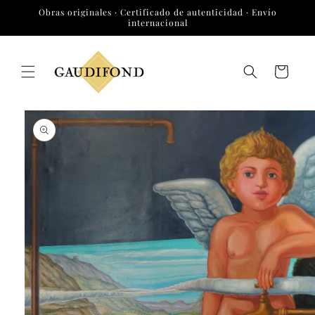
Ir
Obras originales · Certificado de autenticidad · Envío
directamente
internacional
al contenido
Carrito
Ir
directamente
a la
información
del producto