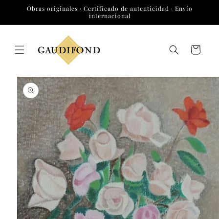
Ir
Obras originales · Certificado de autenticidad · Envío
directamente
internacional
al contenido
Carrito
Ir
directamente
a la
información
del producto