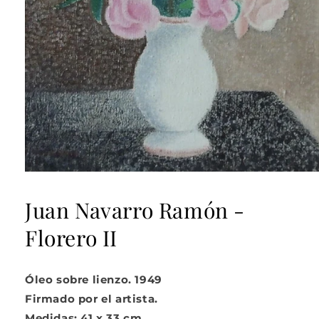
Abrir
elemento
multimedia
Juan Navarro Ramón -
1
en
Florero II
una
ventana
modal
Óleo sobre lienzo. 1949
Firmado por el artista.
Medidas: 41 x 33 cm.