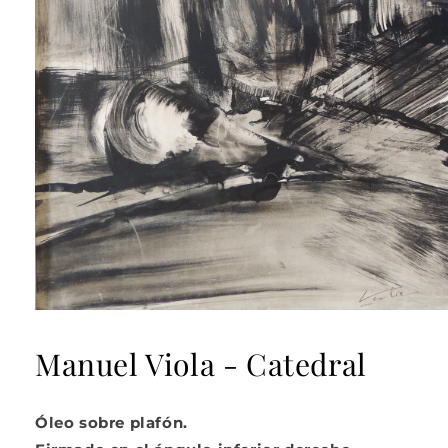
Abrir
elemento
multimedia
Manuel Viola - Catedral
1
en
una
ventana
Óleo sobre plafón.
modal