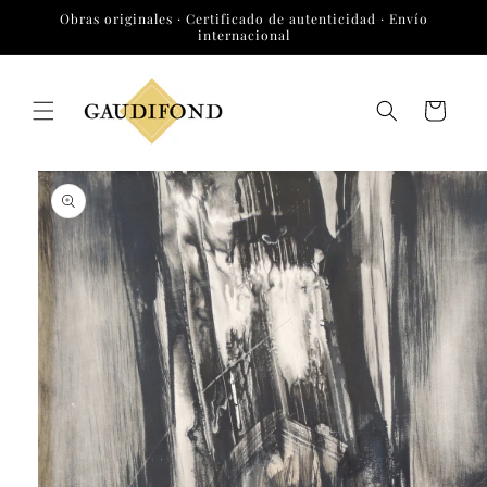
Ir
Obras originales · Certificado de autenticidad · Envío
directamente
internacional
al contenido
Carrito
Ir
directamente
a la
información
del producto