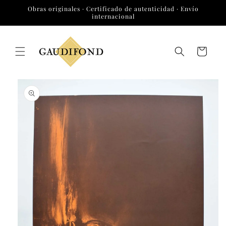
Ir
Obras originales · Certificado de autenticidad · Envío
directamente
internacional
al contenido
Carrito
Ir
directamente
a la
información
del producto