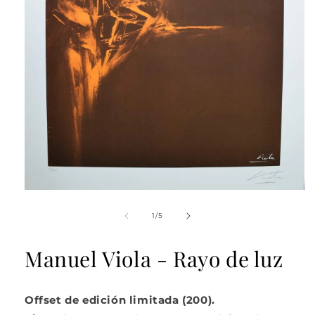
Abrir
elemento
multimedia
de
1
/
5
1
en
una
Manuel Viola - Rayo de luz
ventana
modal
Offset de edición limitada (200).