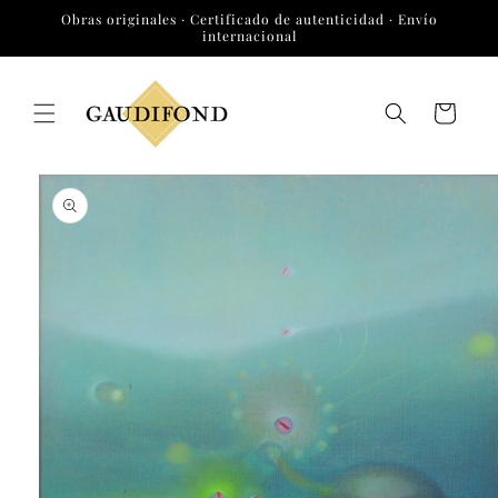
Ir
Obras originales · Certificado de autenticidad · Envío
directamente
internacional
al contenido
Carrito
Ir
directamente
a la
información
del producto