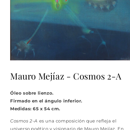
Abrir
elemento
multimedia
Mauro Mejíaz - Cosmos 2-A
1
en
una
ventana
Óleo sobre lienzo.
modal
Firmado en el ángulo inferior.
Medidas: 65 x 54 cm.
Cosmos 2-A
es una composición que refleja el
universo poético y visionario de Mauro Mejíaz. En