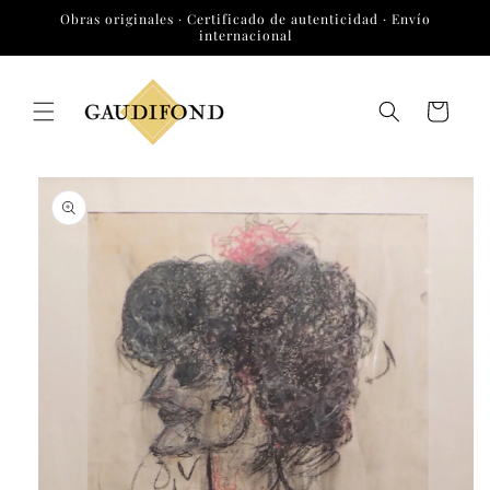
Ir
Obras originales · Certificado de autenticidad · Envío
directamente
internacional
al contenido
Carrito
Ir
directamente
a la
información
del producto