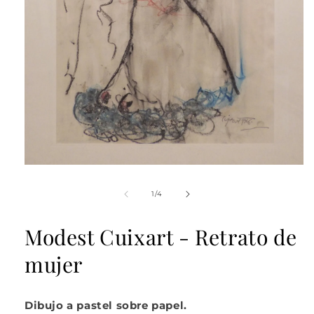
Abrir
elemento
multimedia
de
1
/
4
1
en
una
Modest Cuixart - Retrato de
ventana
modal
mujer
Dibujo a pastel sobre papel.