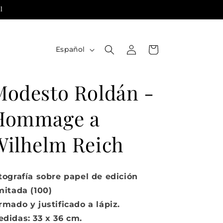
l
Iniciar
I
Carrito
Español
sesión
d
i
Modesto Roldán -
o
m
Hommage a
a
Wilhelm Reich
tografía sobre papel de edición
mitada (100)
rmado y justificado a lápiz.
didas: 33 x 36 cm.