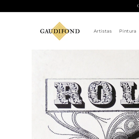
Ir
directamente
al contenido
Artistas
Pintura
Ir
directamente
a la
información
del producto