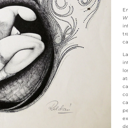
En
Wi
in
tr
ca
La
in
lo
at
ca
co
ca
p
ex
de