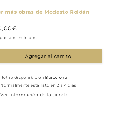
er más obras de Modesto Roldán
recio
0,00€
abitual
puestos incluidos.
Agregar al carrito
Retiro disponible en
Barcelona
Normalmente está listo en 2 a 4 días
Ver información de la tienda