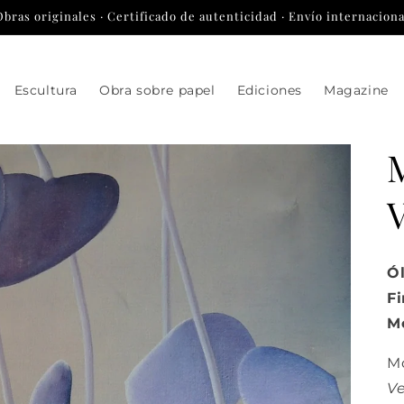
Obras originales · Certificado de autenticidad · Envío internaciona
Escultura
Obra sobre papel
Ediciones
Magazine
Ól
Fi
Me
M
V