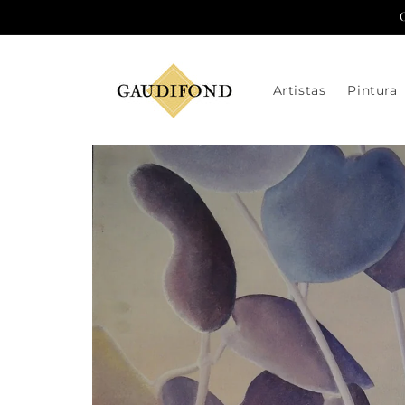
Ir
directamente
al contenido
Artistas
Pintura
Ir
directamente
a la
información
del producto