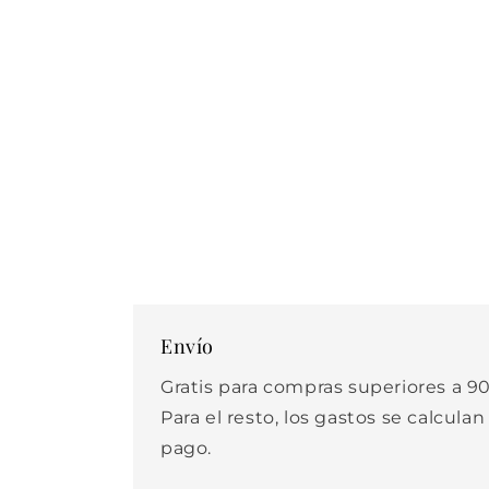
elemento
multimedia
1
en
una
ventana
modal
Envío
Gratis para compras superiores a 90
Para el resto, los gastos se calculan
pago.