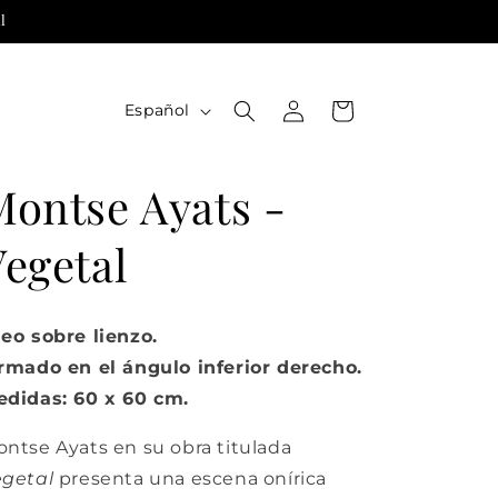
l
Iniciar
I
Carrito
Español
sesión
d
i
Montse Ayats -
o
m
Vegetal
a
eo sobre lienzo.
rmado en el ángulo inferior derecho.
didas: 60 x 60 cm.
ontse Ayats
en su obra titulada
egetal
presenta una escena onírica