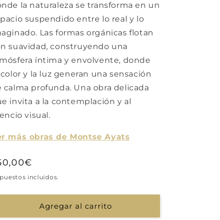
nde la naturaleza se transforma en un
pacio suspendido entre lo real y lo
aginado. Las formas orgánicas flotan
n suavidad, construyendo una
mósfera íntima y envolvente, donde
 color y la luz generan una sensación
 calma profunda. Una obra delicada
e invita a la contemplación y al
lencio visual.
er más obras de Montse Ayats
recio
50,00€
abitual
puestos incluidos.
Agregar al carrito