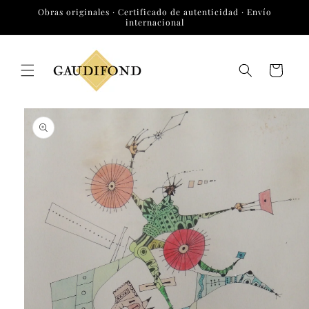
Ir
Obras originales · Certificado de autenticidad · Envío
directamente
internacional
al contenido
Carrito
Ir
directamente
a la
información
del producto