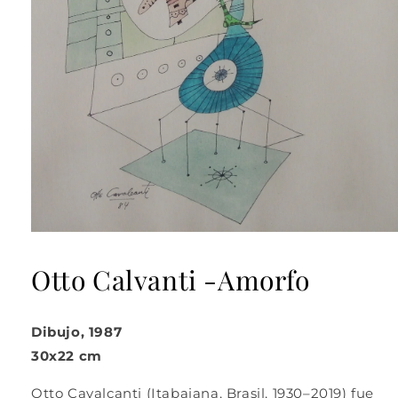
Abrir
elemento
multimedia
Otto Calvanti -Amorfo
1
en
una
ventana
Dibujo, 1987
modal
30x22 cm
Otto Cavalcanti (Itabaiana, Brasil, 1930–2019) fue