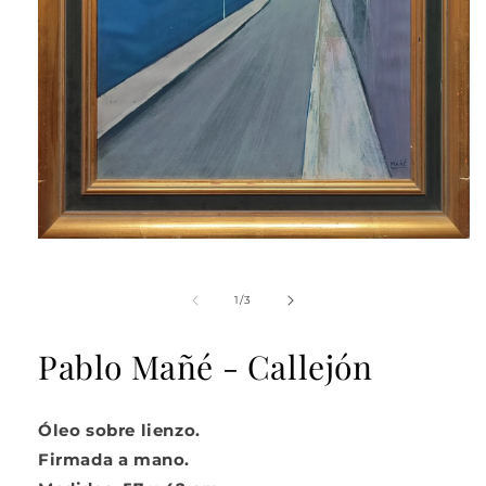
Abrir
elemento
multimedia
1
de
1
/
3
en
una
ventana
Pablo Mañé - Callejón
modal
Óleo sobre lienzo.
Firmada a mano.