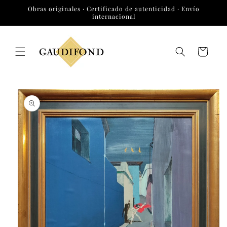
Ir
Obras originales · Certificado de autenticidad · Envío
directamente
internacional
al contenido
Carrito
Ir
directamente
a la
información
del producto