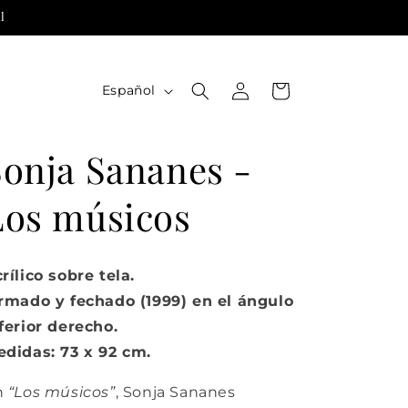
l
Iniciar
I
Carrito
Español
sesión
d
i
Sonja Sananes -
o
m
Los músicos
a
rílico sobre tela.
rmado y fechado (1999) en el ángulo
ferior derecho.
didas: 73 x 92 cm.
n
“Los músicos”
,
Sonja Sananes