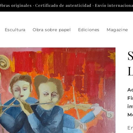
Obras originales · Certificado de autenticidad · Envío internaciona
Escultura
Obra sobre papel
Ediciones
Magazine
Ac
Fi
in
Me
E