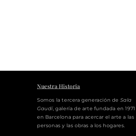
Nuestra Historia
Somos la tercera generación de
Sala
Gaudí
, galería de arte fundada en 1971
en Barcelona para acercar el arte a las
personas y las obras a los hogares.