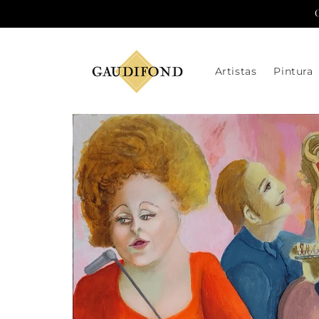
Ir
directamente
al contenido
Artistas
Pintura
Ir
directamente
a la
información
del producto