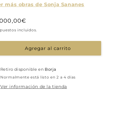
er más obras de Sonja Sananes
recio
.000,00€
abitual
puestos incluidos.
Agregar al carrito
Retiro disponible en
Borja
Normalmente está listo en 2 a 4 días
Ver información de la tienda