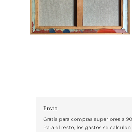
Abrir
elemento
multimedia
4
en
una
ventana
modal
Envío
Gratis para compras superiores a 90
Para el resto, los gastos se calculan