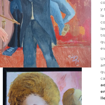
co
y 
la
co
le
tr
qu
ev
Un
ar
qu
ca
ad
en
ll