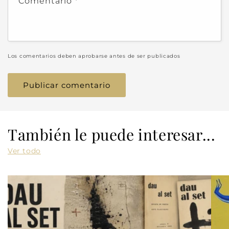
Comentario
*
Los comentarios deben aprobarse antes de ser publicados
También le puede interesar...
Ver todo