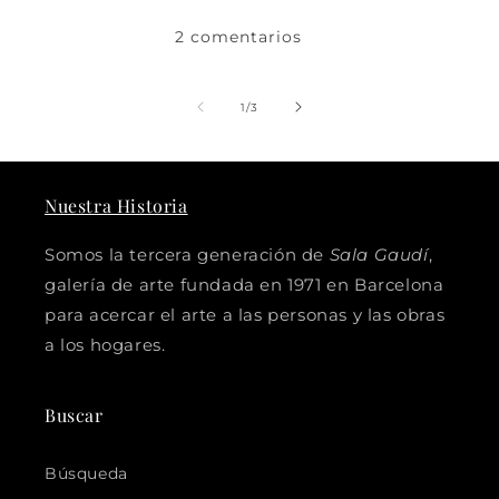
2 comentarios
de
1
/
3
Nuestra Historia
Somos la tercera generación de
Sala Gaudí
,
galería de arte fundada en 1971 en Barcelona
para acercar el arte a las personas y las obras
a los hogares.
Buscar
Búsqueda